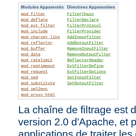
Modules Apparentés
Directives Apparentées
mod_filter
FilterChain
mod_deflate
FilterDeclare
mod_ext_filter
FilterProtocol
mod_include
FilterProvider
mod_charset_lite
AddInputFilter
mod_reflector
AddOutputFilter
mod_buffer
RemoveInputFilter
mod_data
RemoveOutputFilter
mod_ratelimit
ReflectorHeader
mod_reqtimeout
ExtFilterDefine
mod_request
ExtFilterOptions
mod_sed
SetInputFilter
mod_substitute
SetOutputFilter
mod_xml2enc
mod_proxy_html
La chaîne de filtrage est 
version 2.0 d'Apache, et 
applications de traiter le