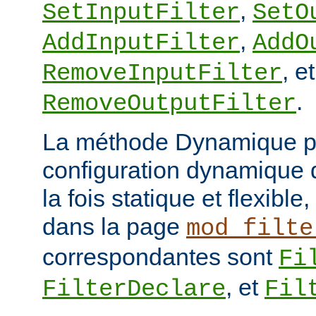
,
SetInputFilter
SetO
,
AddInputFilter
AddO
, et
RemoveInputFilter
.
RemoveOutputFilter
La méthode Dynamique p
configuration dynamique de
la fois statique et flexibl
dans la page
mod_filte
correspondantes sont
Fi
, et
FilterDeclare
Fil