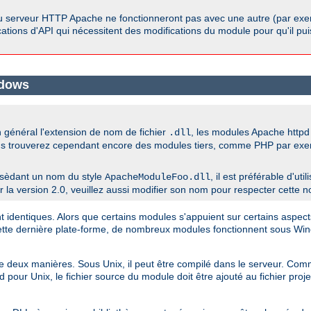
u serveur HTTP Apache ne fonctionneront pas avec une autre (par exem
ications d'API qui nécessitent des modifications du module pour qu'il pu
ndows
général l'extension de nom de fichier
, les modules Apache htt
.dll
us trouverez cependant encore des modules tiers, comme PHP par exempl
sèdant un nom du style
, il est préférable d'ut
ApacheModuleFoo.dll
a version 2.0, veuillez aussi modifier son nom pour respecter cette n
dentiques. Alors que certains modules s'appuient sur certains aspects
cette dernière plate-forme, de nombreux modules fonctionnent sous W
 de deux manières. Sous Unix, il peut être compilé dans le serveur. 
 pour Unix, le fichier source du module doit être ajouté au fichier pro