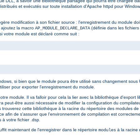
e DLL, à savoir une bibliothèque partagée qui pourra être chargée dan
stribués et exécutés sur toute installation d'Apache httpd pour Window
gère modification à son fichier source : l'enregistrement du module doi
e, ajoutez la macro
(définie dans les fichiers
AP_MODULE_DECLARE_DATA
si votre module est déclaré comme suit :
ows, si bien que le module poura être utilisé sans changement sous Un
tiliser pour exporter l'enregistrement du module.
module. Il va falloir pour cela la lier avec la bibliothèque d'export li
sera peut-être aussi nécessaire de modifier la configuration du compilate
 trouverez cette bibliothèque à la racine du répertoire des modules de v
ence afin de s'assurer que l'environnement de compilation est correcte
 à votre fichier .dsp.
ffit maintenant de l'enregistrer dans le répertoire
à la racine d
modules