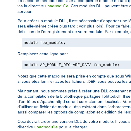
La seconde méthode consiste à compiler le module en tant qu
via la directive
. Ces modules DLL peuvent être di
LoadModule
serveur.
Pour créer un module DLL, il est nécessaire d'apporter une lé
sera elle-même créée plus tard ; voir plus loin). Pour ce fair
définition de l'enregistrement de votre module. Par exemple, 
module foo_module;
Remplacez cette ligne par :
module AP_MODULE_DECLARE_DATA foo_module;
Notez que cette macro ne sera prise en compte que sous Wind
si vous êtes familier avec les fichiers
, vous pouvez les u
.DEF
Maintenant, nous sommes prêts à créer une DLL contenant notre 
de la compilation de la bibliothèque partagée libhttpd.dll. Il 
d'en-têtes d'Apache httpd seront correctement localisés. Vous
d'utiliser un fichier de module .dsp existant dans l'arboresc
aussi comparer les options de compilation et d'édition de liens
Ceci devrait créer une version DLL de votre module. Il vous su
directive
pour la charger.
LoadModule