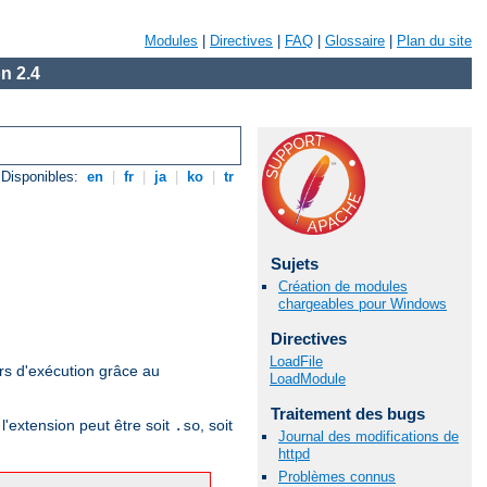
Modules
|
Directives
|
FAQ
|
Glossaire
|
Plan du site
n 2.4
Disponibles:
en
|
fr
|
ja
|
ko
|
tr
Sujets
Création de modules
chargeables pour Windows
Directives
LoadFile
rs d'exécution grâce au
LoadModule
Traitement des bugs
l'extension peut être soit
, soit
.so
Journal des modifications de
httpd
Problèmes connus