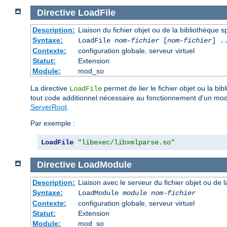
Directive
LoadFile
Description:
Liaison du fichier objet ou de la bibliothèque sp
Syntaxe:
LoadFile
nom-fichier
[
nom-fichier
] .
Contexte:
configuration globale, serveur virtuel
Statut:
Extension
Module:
mod_so
La directive
permet de lier le fichier objet ou la b
LoadFile
tout code additionnel nécessaire au fonctionnement d'un mo
ServerRoot
.
Par exemple :
LoadFile
"libexec/libxmlparse.so"
Directive
LoadModule
Description:
Liaison avec le serveur du fichier objet ou de l
Syntaxe:
LoadModule
module nom-fichier
Contexte:
configuration globale, serveur virtuel
Statut:
Extension
Module:
mod_so