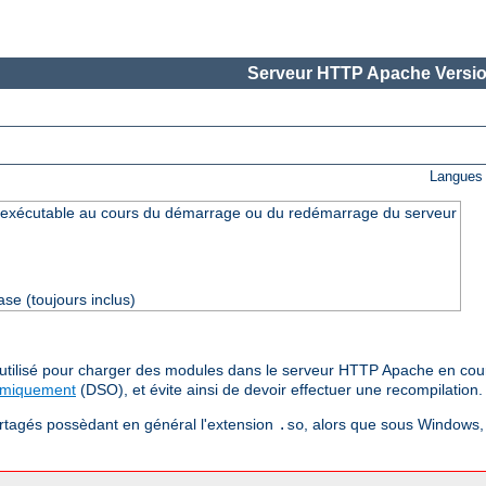
Serveur HTTP Apache Versio
Langues 
exécutable au cours du démarrage ou du redémarrage du serveur
se (toujours inclus)
e utilisé pour charger des modules dans le serveur HTTP Apache en cou
amiquement
(DSO), et évite ainsi de devoir effectuer une recompilation.
artagés possèdant en général l'extension
, alors que sous Windows, 
.so