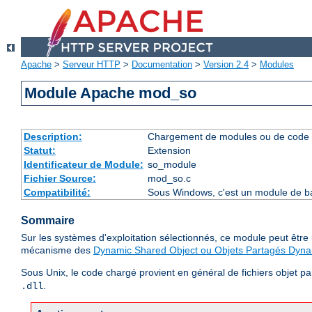
Apache
>
Serveur HTTP
>
Documentation
>
Version 2.4
>
Modules
Module Apache mod_so
Description:
Chargement de modules ou de code 
Statut:
Extension
Identificateur de Module:
so_module
Fichier Source:
mod_so.c
Compatibilité:
Sous Windows, c'est un module de ba
Sommaire
Sur les systèmes d'exploitation sélectionnés, ce module peut êtr
mécanisme des
Dynamic Shared Object ou Objets Partagés Dyn
Sous Unix, le code chargé provient en général de fichiers objet p
.
.dll