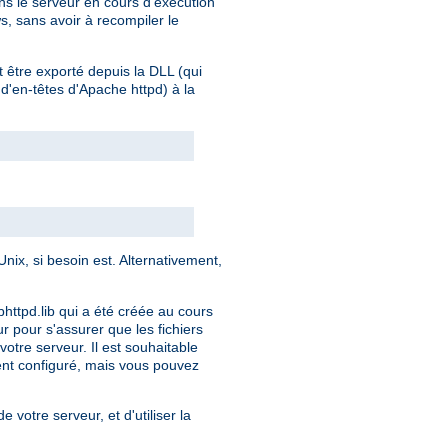
s le serveur en cours d'exécution
s, sans avoir à recompiler le
t être exporté depuis la DLL (qui
 d'en-têtes d'Apache httpd) à la
ix, si besoin est. Alternativement,
bhttpd.lib qui a été créée au cours
ur pour s'assurer que les fichiers
otre serveur. Il est souhaitable
ment configuré, mais vous pouvez
e votre serveur, et d'utiliser la