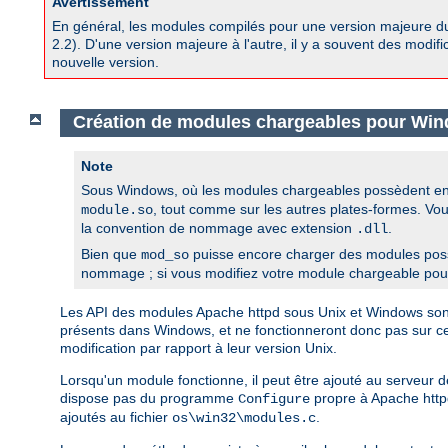
Avertissement
En général, les modules compilés pour une version majeure d
2.2). D'une version majeure à l'autre, il y a souvent des modif
nouvelle version.
Création de modules chargeables pour Wi
Note
Sous Windows, où les modules chargeables possèdent en 
, tout comme sur les autres plates-formes. Vo
module.so
la convention de nommage avec extension
.
.dll
Bien que
puisse encore charger des modules pos
mod_so
nommage ; si vous modifiez votre module chargeable pour l
Les API des modules Apache httpd sous Unix et Windows sont i
présents dans Windows, et ne fonctionneront donc pas sur 
modification par rapport à leur version Unix.
Lorsqu'un module fonctionne, il peut être ajouté au serveur
dispose pas du programme
propre à Apache httpd
Configure
ajoutés au fichier
.
os\win32\modules.c