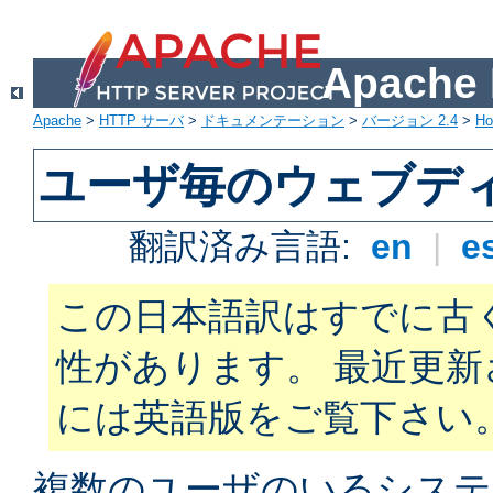
Apach
Apache
>
HTTP サーバ
>
ドキュメンテーション
>
バージョン 2.4
>
H
ユーザ毎のウェブデ
翻訳済み言語:
en
|
e
この日本語訳はすでに古
性があります。 最近更
には英語版をご覧下さい
複数のユーザのいるシステ