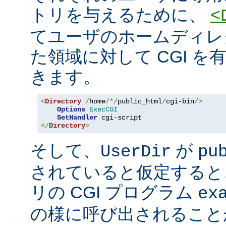
トリを与えるために、
<
てユーザのホームディレ
た領域に対して CGI を
きます。
<
Directory
/
home
/*/
public_html
/
cgi-bin
/>
Options
ExecCGI
SetHandler
</
Directory
>
そして、
が
UserDir
pu
されていると仮定すると
リの CGI プログラム
ex
の様に呼び出されること