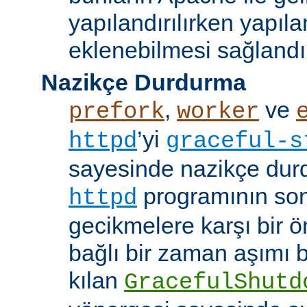
yapılandırılırken yapı
eklenebilmesi sağlandı
Nazikçe Durdurma
,
ve
prefork
worker
’yi
httpd
graceful-s
sayesinde nazikçe durd
programının son
httpd
gecikmelere karşı bir ö
bağlı bir zaman aşımı
kılan
GracefulShutd