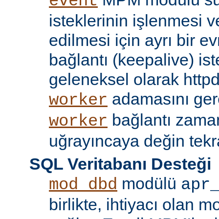
event
isteklerinin işlenmesi v
edilmesi için ayrı bir ev
bağlantı (keepalive) ist
geleneksel olarak httpd
adamasını gere
worker
bağlantı zama
worker
uğrayıncaya değin tekr
SQL Veritabanı Desteği
modülü
mod_dbd
apr
birlikte, ihtiyacı olan 