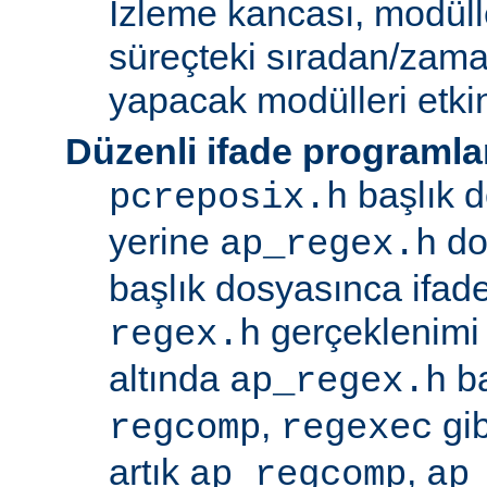
İzleme kancası, modüll
süreçteki sıradan/zama
yapacak modülleri etkinl
Düzenli ifade programla
başlık d
pcreposix.h
yerine
dos
ap_regex.h
başlık dosyasınca ifa
gerçeklenimi
regex.h
altında
ba
ap_regex.h
,
gib
regcomp
regexec
artık
,
ap_regcomp
ap