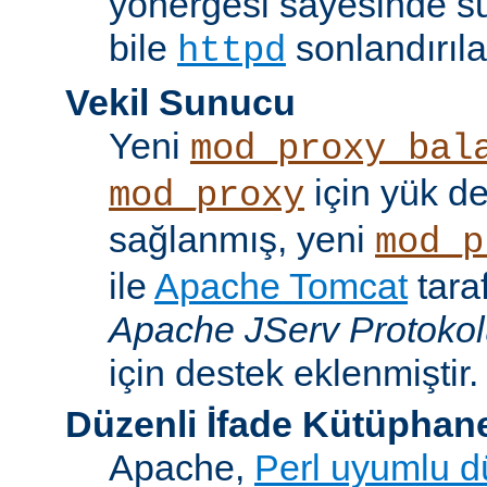
yönergesi sayesinde s
bile
sonlandırıla
httpd
Vekil Sunucu
Yeni
mod_proxy_bal
için yük d
mod_proxy
sağlanmış, yeni
mod_p
ile
Apache Tomcat
tara
Apache JServ Protoko
için destek eklenmiştir.
Düzenli İfade Kütüphan
Apache,
Perl uyumlu dü