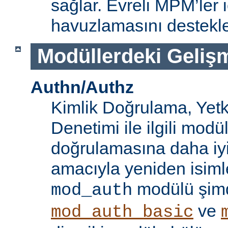
sağlar. Evreli MPM’ler i
havuzlamasını destekle
Modüllerdeki Geliş
Authn/Authz
Kimlik Doğrulama, Yetk
Denetimi ile ilgili modül
doğrulamasına daha iy
amacıyla yeniden isimle
modülü şim
mod_auth
ve
mod_auth_basic