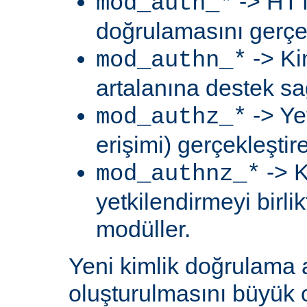
-> HTT
mod_auth_*
doğrulamasını gerçek
-> Ki
mod_authn_*
artalanına destek sa
-> Ye
mod_authz_*
erişimi) gerçekleştir
-> K
mod_authnz_*
yetkilendirmeyi birli
modüller.
Yeni kimlik doğrulama 
oluşturulmasını büyük 