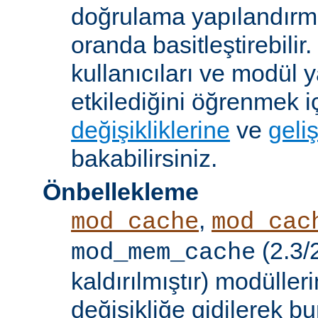
doğrulama yapılandırm
oranda basitleştirebilir.
kullanıcıları ve modül y
etkilediğini öğrenmek i
değişikliklerine
ve
geliş
bakabilirsiniz.
Önbellekleme
,
mod_cache
mod_cac
(2.3/
mod_mem_cache
kaldırılmıştır) modülle
değişikliğe gidilerek b