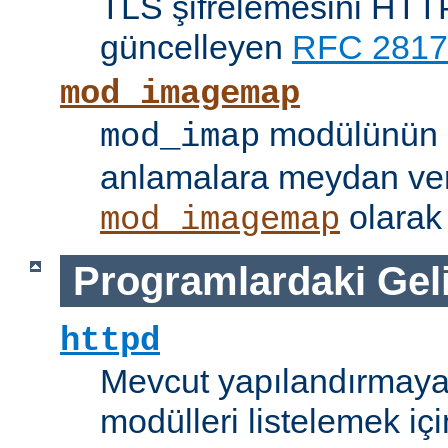
TLS şifrelemesini HTTP
güncelleyen
RFC 2817
mod_imagemap
modülünün i
mod_imap
anlamalara meydan ve
olarak 
mod_imagemap
Programlardaki Gel
httpd
Mevcut yapılandırmaya
modülleri listelemek iç