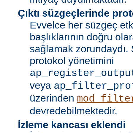
Çıktı süzgeçlerinde prot
Evvelce her süzgeç etki
başlıklarının doğru olar
sağlamak zorundaydı. S
protokol yönetimini
ap_register_outpu
veya
ap_filter_pro
üzerinden
mod_filte
devredebilmektedir.
İzleme kancası eklendi