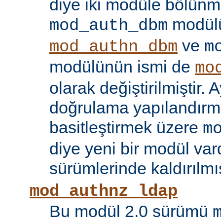
diye iki modüle bölünmü
modülü
mod_auth_dbm
ve
mod_authn_dbm
m
modülünün ismi de
mo
olarak değiştirilmiştir. A
doğrulama yapılandırma
basitleştirmek üzere
m
diye yeni bir modül vard
sürümlerinde kaldırılmış
mod_authnz_ldap
Bu modül 2.0 sürümü