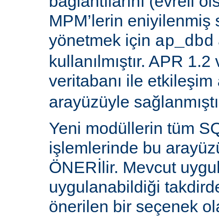
bağlantılarını (evreli o
MPM’lerin eniyilenmiş st
yönetmek için
ap_dbd
kullanılmıştır. APR 1.2
veritabanı ile etkileşim
arayüzüyle sağlanmıştı
Yeni modüllerin tüm SQ
işlemlerinde bu arayüz
ÖNERİlir. Mevcut uygu
uygulanabildiği takdird
önerilen bir seçenek ol