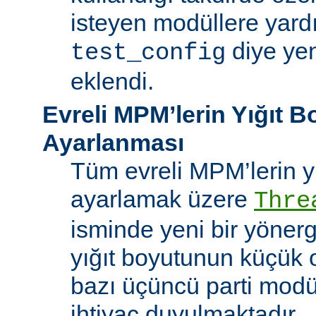
isteyen modüllere yard
diye yen
test_config
eklendi.
Evreli MPM’lerin Yığıt 
Ayarlanması
Tüm evreli MPM’lerin y
ayarlamak üzere
Thre
isminde yeni bir yöner
yığıt boyutunun küçük 
bazı üçüncü parti modü
ihtiyaç duyulmaktadır.