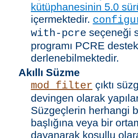
kütüphanesinin 5.0 sü
içermektedir.
configu
seçeneği 
with-pcre
programı PCRE destekl
derlenebilmektedir.
Akıllı Süzme
çıktı süzg
mod_filter
devingen olarak yapılan
Süzgeçlerin herhangi bi
başlığına veya bir ort
dayanarak koşullu olara