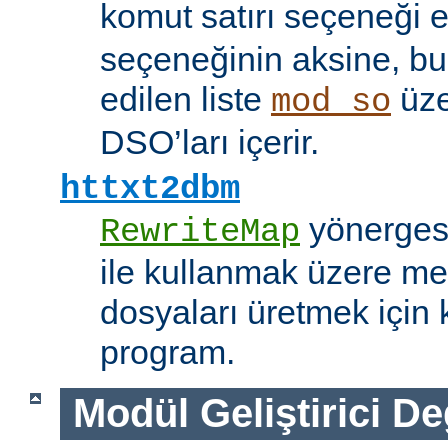
komut satırı seçeneği 
seçeneğinin aksine, bu
edilen liste
üze
mod_so
DSO’ları içerir.
httxt2dbm
yönerge
RewriteMap
ile kullanmak üzere me
dosyaları üretmek için k
program.
Modül Geliştirici Değ