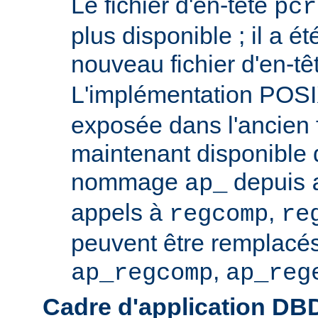
Le fichier d'en-tête
pcr
plus disponible ; il a é
nouveau fichier d'en-t
L'implémentation POS
exposée dans l'ancien f
maintenant disponible 
nommage
depuis
ap_
appels à
,
regcomp
re
peuvent être remplacés
,
ap_regcomp
ap_reg
Cadre d'application DB