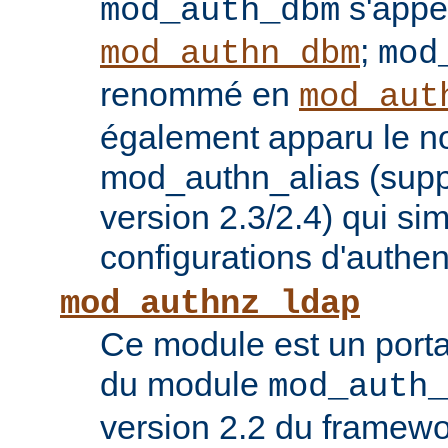
s'appe
mod_auth_dbm
;
mod_authn_dbm
mod
renommé en
mod_aut
également apparu le 
mod_authn_alias (supp
version 2.3/2.4) qui sim
configurations d'authent
mod_authnz_ldap
Ce module est un porta
du module
mod_auth_
version 2.2 du framew